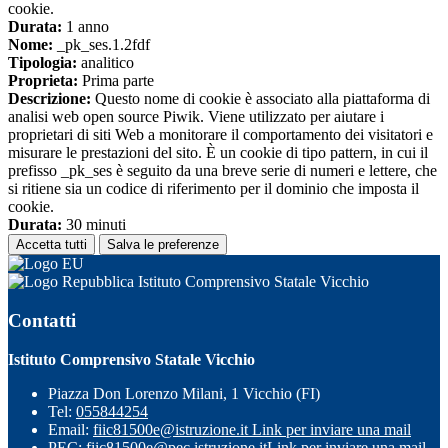
cookie.
Durata:
1 anno
Nome:
_pk_ses.1.2fdf
Tipologia:
analitico
Proprieta:
Prima parte
Descrizione:
Questo nome di cookie è associato alla piattaforma di
analisi web open source Piwik. Viene utilizzato per aiutare i
proprietari di siti Web a monitorare il comportamento dei visitatori e
misurare le prestazioni del sito. È un cookie di tipo pattern, in cui il
prefisso _pk_ses è seguito da una breve serie di numeri e lettere, che
si ritiene sia un codice di riferimento per il dominio che imposta il
cookie.
Durata:
30 minuti
Accetta tutti
Salva le preferenze
Istituto Comprensivo Statale Vicchio
Contatti
Istituto Comprensivo Statale Vicchio
Piazza Don Lorenzo Milani, 1 Vicchio (FI)
Tel:
055844254
Email:
fiic81500e@istruzione.it
Link per inviare una mail
PEC:
fiic81500e@pec.istruzione.it
Link per inviare una mail