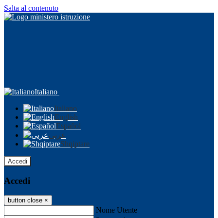
Salta al contenuto
Italiano
Italiano
English
Español
عربى
Shqiptare
Accedi
Accedi
button close
×
Nome Utente