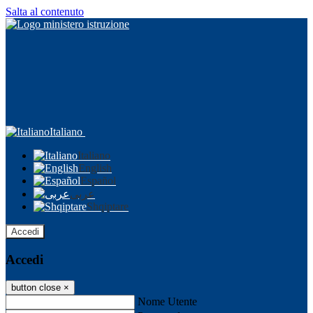
Salta al contenuto
Italiano
Italiano
English
Español
عربى
Shqiptare
Accedi
Accedi
button close
×
Nome Utente