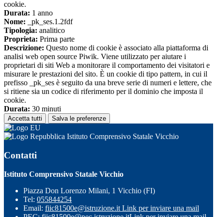
cookie.
Durata:
1 anno
Nome:
_pk_ses.1.2fdf
Tipologia:
analitico
Proprieta:
Prima parte
Descrizione:
Questo nome di cookie è associato alla piattaforma di
analisi web open source Piwik. Viene utilizzato per aiutare i
proprietari di siti Web a monitorare il comportamento dei visitatori e
misurare le prestazioni del sito. È un cookie di tipo pattern, in cui il
prefisso _pk_ses è seguito da una breve serie di numeri e lettere, che
si ritiene sia un codice di riferimento per il dominio che imposta il
cookie.
Durata:
30 minuti
Accetta tutti
Salva le preferenze
Istituto Comprensivo Statale Vicchio
Contatti
Istituto Comprensivo Statale Vicchio
Piazza Don Lorenzo Milani, 1 Vicchio (FI)
Tel:
055844254
Email:
fiic81500e@istruzione.it
Link per inviare una mail
PEC:
fiic81500e@pec.istruzione.it
Link per inviare una mail