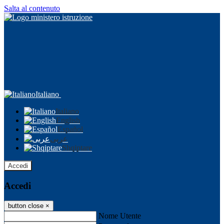
Salta al contenuto
Italiano
Italiano
English
Español
عربى
Shqiptare
Accedi
Accedi
button close
×
Nome Utente