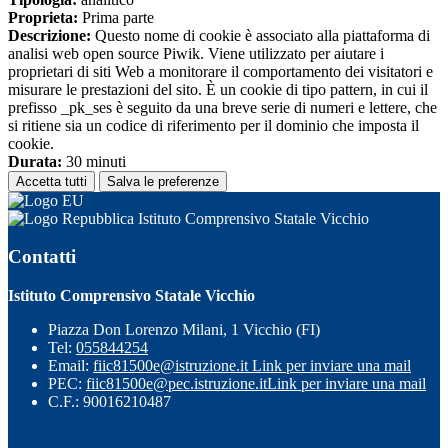
Proprieta:
Prima parte
Descrizione:
Questo nome di cookie è associato alla piattaforma di
analisi web open source Piwik. Viene utilizzato per aiutare i
proprietari di siti Web a monitorare il comportamento dei visitatori e
misurare le prestazioni del sito. È un cookie di tipo pattern, in cui il
prefisso _pk_ses è seguito da una breve serie di numeri e lettere, che
si ritiene sia un codice di riferimento per il dominio che imposta il
cookie.
Durata:
30 minuti
Accetta tutti
Salva le preferenze
Istituto Comprensivo Statale Vicchio
Contatti
Istituto Comprensivo Statale Vicchio
Piazza Don Lorenzo Milani, 1 Vicchio (FI)
Tel:
055844254
Email:
fiic81500e@istruzione.it
Link per inviare una mail
PEC:
fiic81500e@pec.istruzione.it
Link per inviare una mail
C.F.: 90016210487