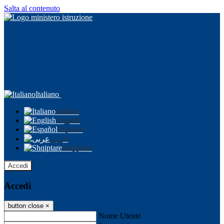
Salta al contenuto
Italiano
Italiano
English
Español
عربى
Shqiptare
Accedi
Accedi
button close
×
Nome Utente