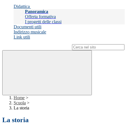
Didattica
Panoramica
Offerta formativa
I progetti delle classi
Documenti utili
Indirizzo musicale
Link utili
Campo di ricerca per le pagine del sito
Home
>
Scuola
>
La storia
La storia