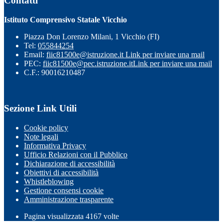
Contatti
Istituto Comprensivo Statale Vicchio
Piazza Don Lorenzo Milani, 1 Vicchio (FI)
Tel:
055844254
Email:
fiic81500e@istruzione.it
Link per inviare una mail
PEC:
fiic81500e@pec.istruzione.it
Link per inviare una mail
C.F.: 90016210487
Sezione Link Utili
Cookie policy
Note legali
Informativa Privacy
Ufficio Relazioni con il Pubblico
Dichiarazione di accessibilità
Obiettivi di accessibilità
Whistleblowing
Gestione consensi cookie
Amministrazione trasparente
Pagina visualizzata
4167
volte