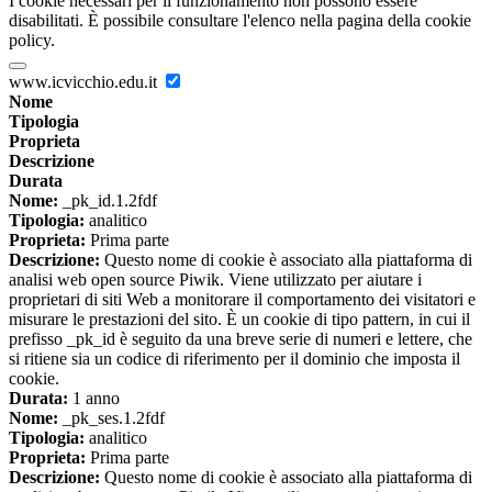
I cookie necessari per il funzionamento non possono essere
disabilitati. È possibile consultare l'elenco nella pagina della cookie
policy.
www.icvicchio.edu.it
Nome
Tipologia
Proprieta
Descrizione
Durata
Nome:
_pk_id.1.2fdf
Tipologia:
analitico
Proprieta:
Prima parte
Descrizione:
Questo nome di cookie è associato alla piattaforma di
analisi web open source Piwik. Viene utilizzato per aiutare i
proprietari di siti Web a monitorare il comportamento dei visitatori e
misurare le prestazioni del sito. È un cookie di tipo pattern, in cui il
prefisso _pk_id è seguito da una breve serie di numeri e lettere, che
si ritiene sia un codice di riferimento per il dominio che imposta il
cookie.
Durata:
1 anno
Nome:
_pk_ses.1.2fdf
Tipologia:
analitico
Proprieta:
Prima parte
Descrizione:
Questo nome di cookie è associato alla piattaforma di