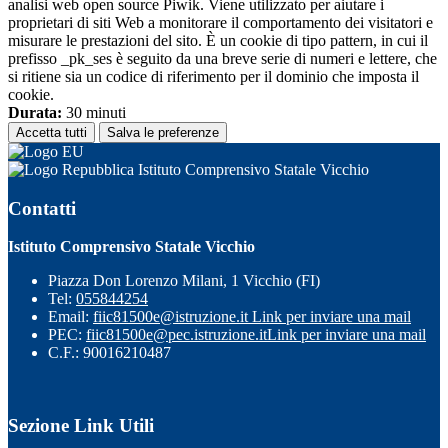
analisi web open source Piwik. Viene utilizzato per aiutare i
proprietari di siti Web a monitorare il comportamento dei visitatori e
misurare le prestazioni del sito. È un cookie di tipo pattern, in cui il
prefisso _pk_ses è seguito da una breve serie di numeri e lettere, che
si ritiene sia un codice di riferimento per il dominio che imposta il
cookie.
Durata:
30 minuti
Accetta tutti
Salva le preferenze
Istituto Comprensivo Statale Vicchio
Contatti
Istituto Comprensivo Statale Vicchio
Piazza Don Lorenzo Milani, 1 Vicchio (FI)
Tel:
055844254
Email:
fiic81500e@istruzione.it
Link per inviare una mail
PEC:
fiic81500e@pec.istruzione.it
Link per inviare una mail
C.F.: 90016210487
Sezione Link Utili