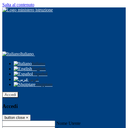
Salta al contenuto
Italiano
Italiano
English
Español
عربى
Shqiptare
Accedi
Accedi
button close
×
Nome Utente