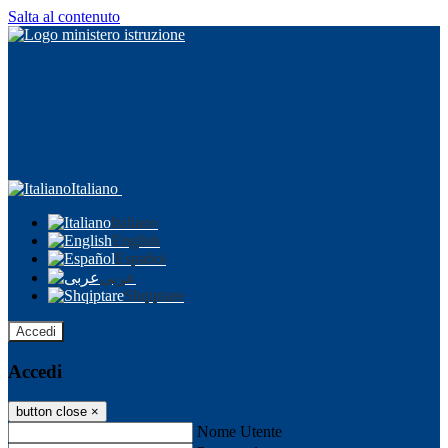
Salta al contenuto
Italiano
Italiano
English
Español
عربى
Shqiptare
Accedi
Accedi
button close
×
Nome Utente