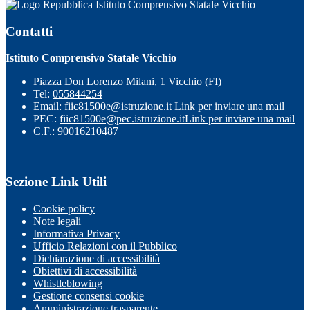
Istituto Comprensivo Statale Vicchio
Contatti
Istituto Comprensivo Statale Vicchio
Piazza Don Lorenzo Milani, 1 Vicchio (FI)
Tel:
055844254
Email:
fiic81500e@istruzione.it
Link per inviare una mail
PEC:
fiic81500e@pec.istruzione.it
Link per inviare una mail
C.F.: 90016210487
Sezione Link Utili
Cookie policy
Note legali
Informativa Privacy
Ufficio Relazioni con il Pubblico
Dichiarazione di accessibilità
Obiettivi di accessibilità
Whistleblowing
Gestione consensi cookie
Amministrazione trasparente