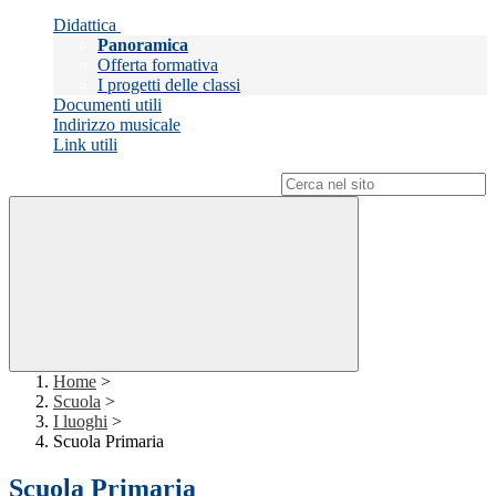
Didattica
Panoramica
Offerta formativa
I progetti delle classi
Documenti utili
Indirizzo musicale
Link utili
Campo di ricerca per le pagine del sito
Home
>
Scuola
>
I luoghi
>
Scuola Primaria
Scuola Primaria