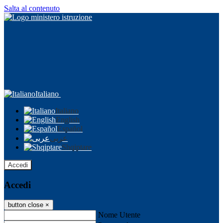
Salta al contenuto
Italiano
Italiano
English
Español
عربى
Shqiptare
Accedi
Accedi
button close
×
Nome Utente