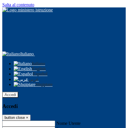
Salta al contenuto
Italiano
Italiano
English
Español
عربى
Shqiptare
Accedi
Accedi
button close
×
Nome Utente