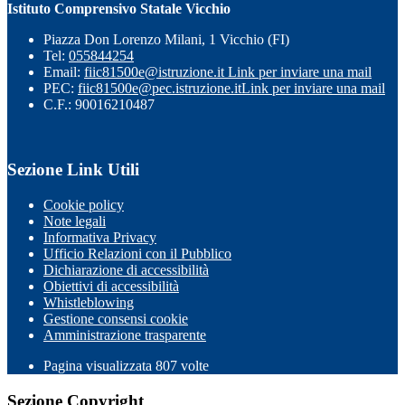
Istituto Comprensivo Statale Vicchio
Piazza Don Lorenzo Milani, 1 Vicchio (FI)
Tel:
055844254
Email:
fiic81500e@istruzione.it
Link per inviare una mail
PEC:
fiic81500e@pec.istruzione.it
Link per inviare una mail
C.F.: 90016210487
Sezione Link Utili
Cookie policy
Note legali
Informativa Privacy
Ufficio Relazioni con il Pubblico
Dichiarazione di accessibilità
Obiettivi di accessibilità
Whistleblowing
Gestione consensi cookie
Amministrazione trasparente
Pagina visualizzata
807
volte
Sezione Copyright