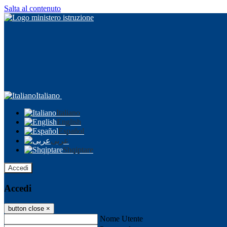
Salta al contenuto
Italiano
Italiano
English
Español
عربى
Shqiptare
Accedi
Accedi
button close
×
Nome Utente