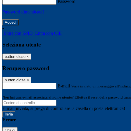
Password
Password dimenticata?
-
Entra con SPID
Entra con CIE
Seleziona utente
button close
×
Recupero password
button close
×
E-mail
Verrà inviato un messaggio all'indirizz
Non hai una e-mail associata al nome utente? Effettua il reset della password tram
E-mail inviata, si prega di controllare la casella di posta elettronica!
Errore
Chiudi