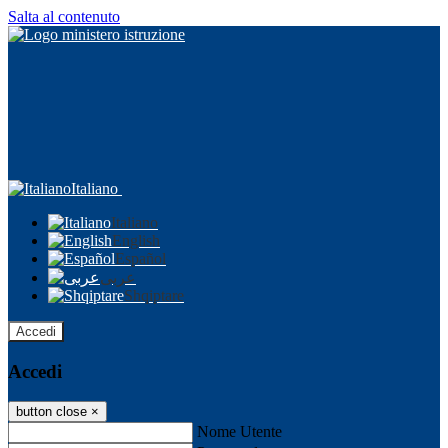
Salta al contenuto
Italiano
Italiano
English
Español
عربى
Shqiptare
Accedi
Accedi
button close
×
Nome Utente