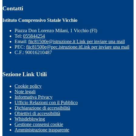
Contatti
Istituto Comprensivo Statale Vicchio
Piazza Don Lorenzo Milani, 1 Vicchio (FI)
Tel:
055844254
Email:
fiic81500e@istruzione.it
Link per inviare una mail
PEC:
fiic81500e@pec.istruzione.it
Link per inviare una mail
C.F.: 90016210487
Sezione Link Utili
Cookie policy
Note legali
Informativa Privacy
Ufficio Relazioni con il Pubblico
Dichiarazione di accessibilità
Obiettivi di accessibilità
Whistleblowing
Gestione consensi cookie
Amministrazione trasparente