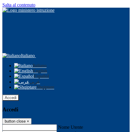
Salta al contenuto
Italiano
Italiano
English
Español
عربى
Shqiptare
Accedi
Accedi
button close
×
Nome Utente