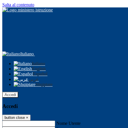
Salta al contenuto
Italiano
Italiano
English
Español
عربى
Shqiptare
Accedi
Accedi
button close
×
Nome Utente