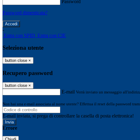
Password
Password dimenticata?
-
Entra con SPID
Entra con CIE
Seleziona utente
button close
×
Recupero password
button close
×
E-mail
Verrà inviato un messaggio all'indirizz
Non hai una e-mail associata al nome utente? Effettua il reset della password tram
E-mail inviata, si prega di controllare la casella di posta elettronica!
Errore
Chiudi