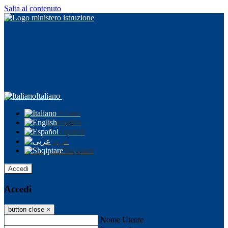
Salta al contenuto
Italiano
Italiano
English
Español
عربى
Shqiptare
Accedi
Accedi
button close
×
Nome Utente